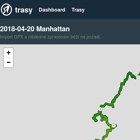
trasy
Dashboard
Trasy
2018-04-20 Manhattan
Import GPX a následné zpracování běží na pozadí.
+
−
6
4
2