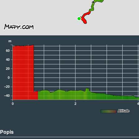
m
60
40
20
0
−20
−40
0
2
Altitude
Popis