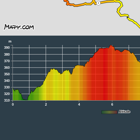
4
m
390
380
370
360
350
340
330
320
310
0
2
4
6
Altitude