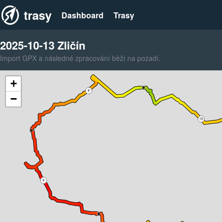
trasy
Dashboard
Trasy
2025-10-13 Zličín
Import GPX a následné zpracování běží na pozadí.
+
8
−
10
6