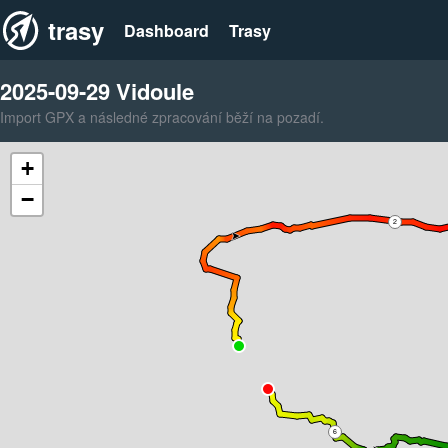
trasy
Dashboard
Trasy
2025-09-29 Vidoule
Import GPX a následné zpracování běží na pozadí.
+
−
2
6