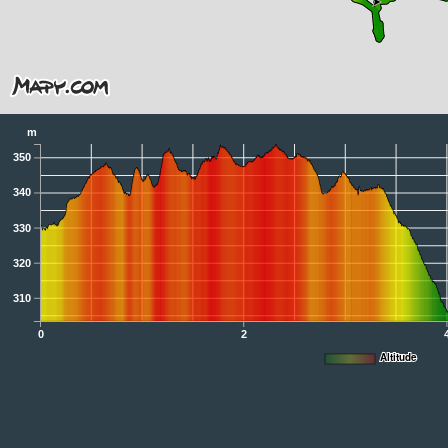
m
350
340
330
320
310
0
2
Altitude