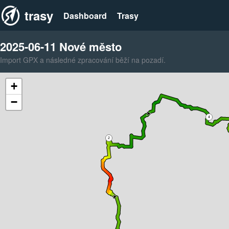
trasy
Dashboard
Trasy
2025-06-11 Nové město
Import GPX a následné zpracování běží na pozadí.
+
−
4
2