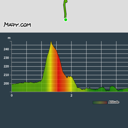
m
240
230
220
210
200
0
2
Altitude