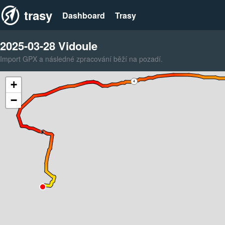
trasy
Dashboard
Trasy
2025-03-28 Vidoule
Import GPX a následné zpracování běží na pozadí.
+
4
−