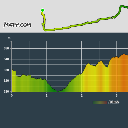
m
350
340
330
320
310
0
1
2
3
Altitude