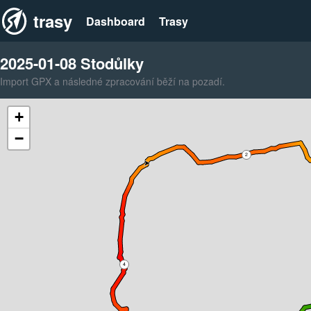
trasy
Dashboard
Trasy
2025-01-08 Stodůlky
Import GPX a následné zpracování běží na pozadí.
+
−
2
4