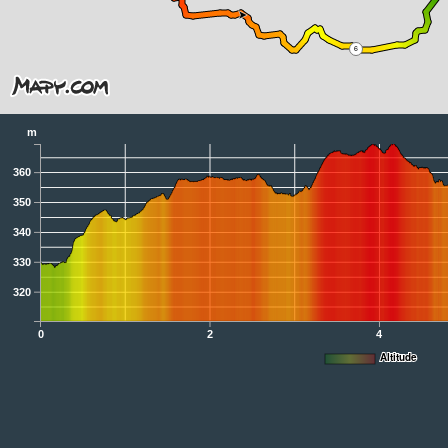
6
m
360
350
340
330
320
0
2
4
Altitude