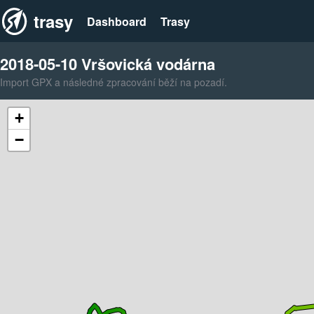
trasy
Dashboard
Trasy
2018-05-10 Vršovická vodárna
Import GPX a následné zpracování běží na pozadí.
+
−