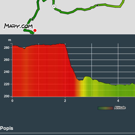
6
m
280
260
240
220
200
0
2
4
Altitude
Popis