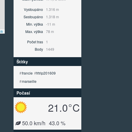
Vystoupáno
1.316 m
Sestoupáno
1.318 m
Min. výška
-11 m
Max. výška
78 m
lší
Počet tras
1
Body
1449
Štítky
#
francie
#
frtrip201609
#
marseille
Počasí
21.0
°
C
m
50.0 km/h
43.0 %