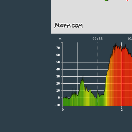
00:33
01
m
70
60
50
40
30
20
10
0
−10
0
2