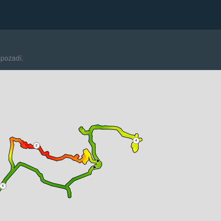
 pozadí.
4
2
6