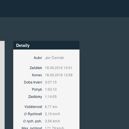
Detaily
Autor
Jan Čermák
Začátek
18.09.2016 10:51
Konec
18.09.2016 13:58
Doba trvání
3:07:15
Pohyb
1:53:10
Zastávky
1:14:05
Vzdálenost
6,71 km
∅ Rychlosti
2,15 km/h
∅ rych. poh.
3,56 km/h
Max. rychlost
171,79 km/h