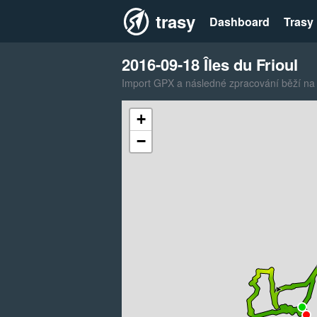
trasy
Dashboard
Trasy
2016-09-18 Îles du Frioul
Import GPX a následné zpracování běží na
+
−