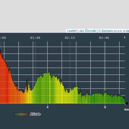
Leaflet
|
Jan Čermák
|
© Seznam.cz a.s. a da
t
:06
01:40
02:13
02:46
4
6
k
Altitude